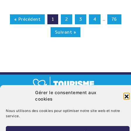
« Précédent
1
2
3
4
76
…
Suivant »
Gérer le consentement aux
cookies
© Copyright 2026. CRT Centre-Val De Loire
Qui sommes nous ?
Mentions légales
Politique de cookies (UE)
Nous utilisons des cookies pour optimiser notre site web et notre
service.
Nous contacter