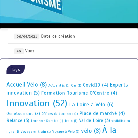
Date de création
09/04/2021
Vues
46
Tags
Accueil Vélo
(8)
Experts
Covid19
(4)
Actualités
(1)
Car
(1)
innovation
(5)
Formation Tourisme O'Centre
(4)
Innovation
(52)
La Loire à Vélo
(6)
Place de marché
(4)
Oenotourisme
(2)
Offices de tourisme
(1)
Relance
(3)
Val de Loire
(3)
Tourisme Durable
(1)
Train
(1)
visibilité en
À la
vélo
(8)
ligne
(1)
Voyage en train
(1)
Voyage à Vélo
(1)