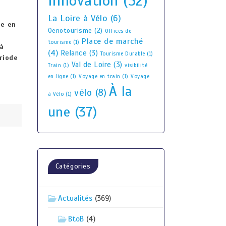
Innovation
(52)
La Loire à Vélo
(6)
ue en
Oenotourisme
(2)
Offices de
Place de marché
tourisme
(1)
 à
(4)
Relance
(3)
Tourisme Durable
(1)
riode
Val de Loire
(3)
Train
(1)
visibilité
en ligne
(1)
Voyage en train
(1)
Voyage
À la
vélo
(8)
à Vélo
(1)
une
(37)
Catégories
Actualités
(369)
BtoB
(4)