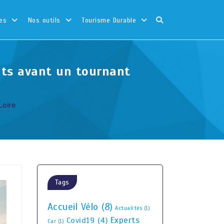
es
Nos outils
Tourisme Durable
ants avant un tournant
Loire
Tags
Accueil Vélo
(8)
Actualités
(1)
Experts
Covid19
(4)
Car
(1)