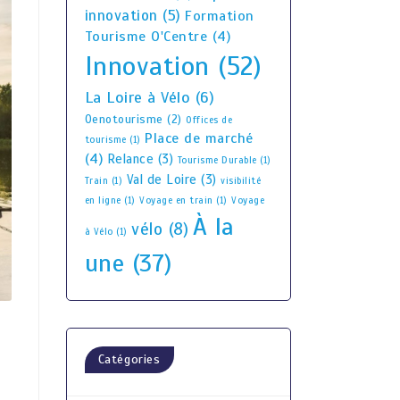
innovation
(5)
Formation
Tourisme O'Centre
(4)
Innovation
(52)
La Loire à Vélo
(6)
Oenotourisme
(2)
Offices de
Place de marché
tourisme
(1)
(4)
Relance
(3)
Tourisme Durable
(1)
Val de Loire
(3)
Train
(1)
visibilité
en ligne
(1)
Voyage en train
(1)
Voyage
À la
vélo
(8)
à Vélo
(1)
une
(37)
Catégories