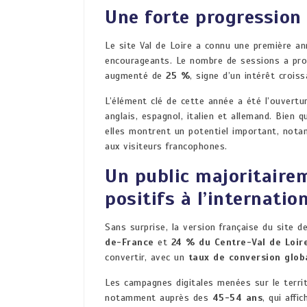
Une forte progression 
Le site Val de Loire a connu une première an
encourageants. Le nombre de sessions a pr
augmenté de
25 %
, signe d’un intérêt crois
L’élément clé de cette année a été l’ouvertu
anglais, espagnol, italien et allemand. Bien 
elles montrent un potentiel important, not
aux visiteurs francophones.
Un public majoritaire
positifs à l’internatio
Sans surprise, la version française du site d
de-France
et
24 % du Centre-Val de Loir
convertir, avec un
taux de conversion glob
Les campagnes digitales menées sur le terri
notamment auprès des
45-54 ans
, qui affi