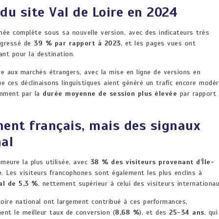
du site Val de Loire en 2024
née complète sous sa nouvelle version, avec des indicateurs très
ogressé de
39 % par rapport à 2023
, et les pages vues ont
sant pour la destination.
re aux marchés étrangers, avec la mise en ligne de versions en
que ces déclinaisons linguistiques aient généré un trafic encore modér
amment par la
durée moyenne de session plus élevée
par rapport
ment français, mais des signaux
nal
emeure la plus utilisée, avec
38 % des visiteurs provenant d’Île-
e
. Les visiteurs francophones sont également les plus enclins à
al de 5,3 %
, nettement supérieur à celui des visiteurs internationau
toire national ont largement contribué à ces performances,
chent le meilleur taux de conversion (
8,68 %
), et des
25-34 ans
, qui