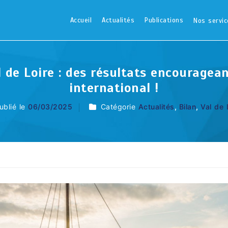
Accueil
Actualités
Publications
Nos servic
l de Loire : des résultats encourage
international !
ublié le
06/03/2025
Catégorie
Actualités
,
Bilan
,
Val de 