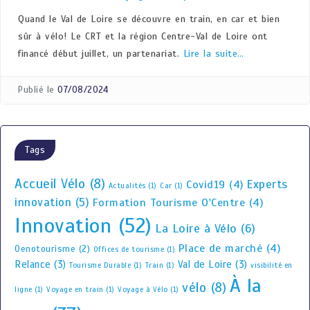
Quand le Val de Loire se découvre en train, en car et bien
sûr à vélo! Le CRT et la région Centre-Val de Loire ont
financé début juillet, un partenariat.
Lire la suite…
Publié le
07/08/2024
Tags
Accueil Vélo
(8)
Experts
Covid19
(4)
Actualités
(1)
Car
(1)
innovation
(5)
Formation Tourisme O'Centre
(4)
Innovation
(52)
La Loire à Vélo
(6)
Place de marché
(4)
Oenotourisme
(2)
Offices de tourisme
(1)
Relance
(3)
Val de Loire
(3)
Tourisme Durable
(1)
Train
(1)
visibilité en
À la
vélo
(8)
ligne
(1)
Voyage en train
(1)
Voyage à Vélo
(1)