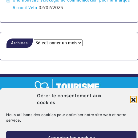
Accueil Vélo
02/02/2026
Archives
Gérer le consentement aux
cookies
© Copyright 2026. CRT Centre-Val De Loire
Qui sommes nous ?
Mentions légales
Politique de cookies (UE)
Nous utilisons des cookies pour optimiser notre site web et notre
service.
Nous contacter
Accepter les cookies