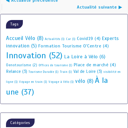
◀ Actualité précédente
Actualité suivante ▶
Tags
Accueil Vélo
(8)
Experts
Covid19
(4)
Actualités
(1)
Car
(1)
innovation
(5)
Formation Tourisme O'Centre
(4)
Innovation
(52)
La Loire à Vélo
(6)
Place de marché
(4)
Oenotourisme
(2)
Offices de tourisme
(1)
Relance
(3)
Val de Loire
(3)
Tourisme Durable
(1)
Train
(1)
visibilité en
À la
vélo
(8)
ligne
(1)
Voyage en train
(1)
Voyage à Vélo
(1)
une
(37)
Catégories