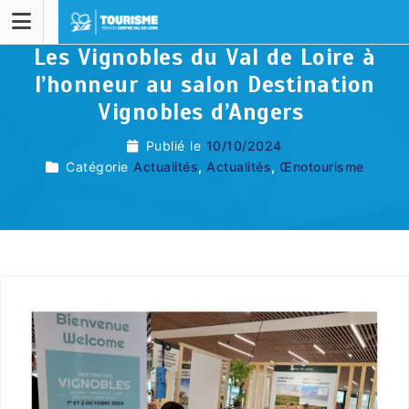
Les Vignobles du Val de Loire à
l’honneur au salon Destination
Vignobles d’Angers
Publié le
10/10/2024
Catégorie
Actualités
,
Actualités
,
Œnotourisme