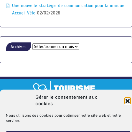
Une nouvelle stratégie de communication pour la marque
Accueil Vélo
02/02/2026
Archives
Gérer le consentement aux
cookies
© Copyright 2026. CRT Centre-Val De Loire
Qui sommes nous ?
Mentions légales
Politique de cookies (UE)
Nous utilisons des cookies pour optimiser notre site web et notre
service.
Nous contacter