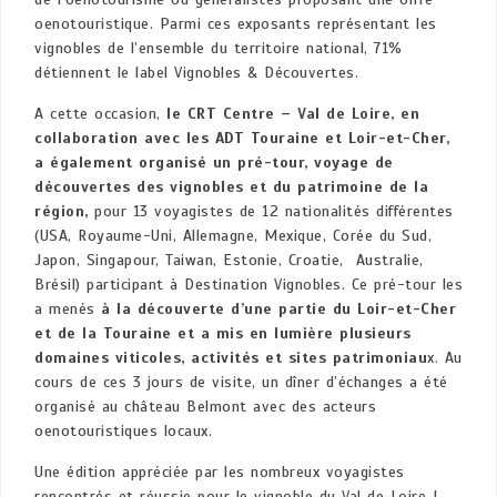
oenotouristique. Parmi ces exposants représentant les
vignobles de l’ensemble du territoire national, 71%
détiennent le label Vignobles & Découvertes.
A cette occasion,
le CRT Centre – Val de Loire, en
collaboration avec les ADT Touraine et Loir-et-Cher,
a également organisé un pré-tour, voyage de
découvertes des vignobles et du patrimoine de la
région,
pour 13 voyagistes de 12 nationalités différentes
(USA, Royaume-Uni, Allemagne, Mexique, Corée du Sud,
Japon, Singapour, Taiwan, Estonie, Croatie, Australie,
Brésil) participant à Destination Vignobles. Ce pré-tour les
a menés
à la découverte d’une partie du Loir-et-Cher
et de la Touraine
et a mis en lumière plusieurs
domaines viticoles, activités et sites patrimoniau
x. Au
cours de ces 3 jours de visite, un dîner d’échanges a été
organisé au château Belmont avec des acteurs
oenotouristiques locaux.
Une édition appréciée par les nombreux voyagistes
rencontrés et réussie pour le vignoble du Val de Loire !