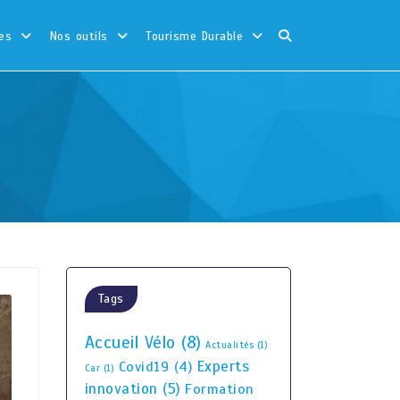
es
Nos outils
Tourisme Durable
!
Tags
Accueil Vélo
(8)
Actualités
(1)
Experts
Covid19
(4)
Car
(1)
innovation
(5)
Formation