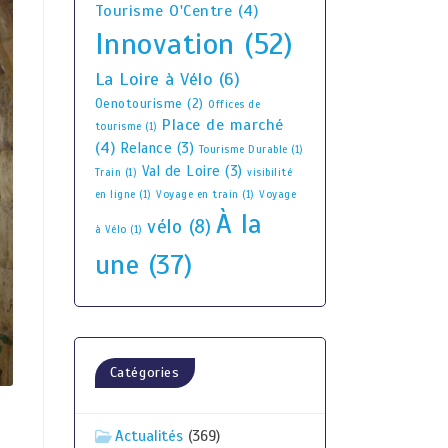
Tourisme O'Centre
(4)
Innovation
(52)
La Loire à Vélo
(6)
Oenotourisme
(2)
Offices de
Place de marché
tourisme
(1)
(4)
Relance
(3)
Tourisme Durable
(1)
Val de Loire
(3)
Train
(1)
visibilité
en ligne
(1)
Voyage en train
(1)
Voyage
À la
vélo
(8)
à Vélo
(1)
une
(37)
Catégories
Actualités
(369)