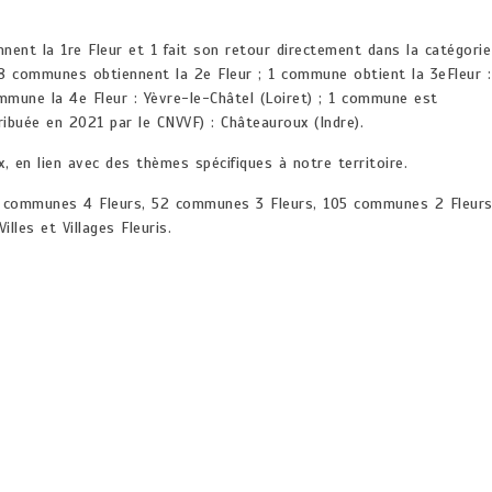
nent la 1re Fleur et 1 fait son retour directement dans la catégorie
; 8 communes obtiennent la 2e Fleur ; 1 commune obtient la 3eFleur :
mmune la 4e Fleur : Yèvre-le-Châtel (Loiret) ; 1 commune est
ribuée en 2021 par le CNVVF) : Châteauroux (Indre).
, en lien avec des thèmes spécifiques à notre territoire.
1 communes 4 Fleurs, 52 communes 3 Fleurs, 105 communes 2 Fleur
lles et Villages Fleuris.