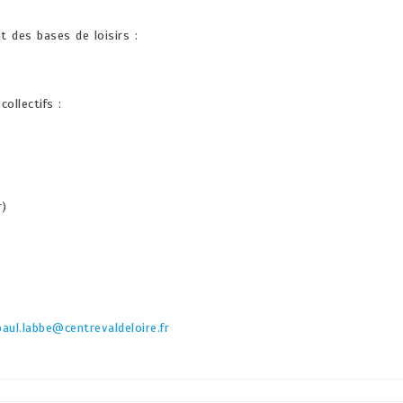
es bases de loisirs :
llectifs :
r)
paul.labbe@centrevaldeloire.fr