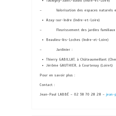
Tauxigny-Saint-Bauld (Indre-et-Loire)
– Valorisation des espaces naturels et d
Azay-sur-Indre (Indre-et-Loire)
– Fleurissement des jardins familiaux co
Beaulieu-lès-Loches (Indre-et-Loire)
– Jardinier :
Thierry GABILLAT, à Châteaumeillant (Che
Jérôme GAUTHIER, à Courtenay (Loiret)
Pour en savoir plus :
Contact :
Jean-Paul LABBÉ – 02 38 70 28 28 –
jean-