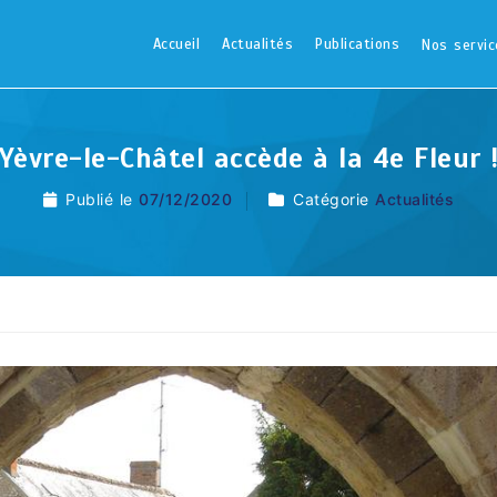
Accueil
Actualités
Publications
Nos servic
Yèvre-le-Châtel accède à la 4e Fleur 
Publié le
07/12/2020
Catégorie
Actualités