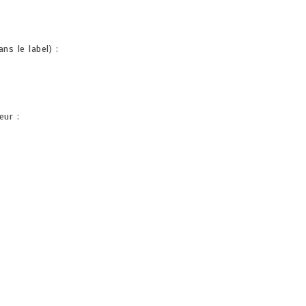
s le label) :
eur :