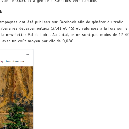
vue de 0,03€ et a généré 1 800 clics vers l’article.
ok
campagnes ont été publiées sur Facebook afin de générer du trafic
rtenaires départementaux (37,41 et 45) et valorisés à la fois sur le
 la newsletter Val de Loire. Au total, ce ne sont pas moins de 12 4
és avec un coût moyen par clic de 0,08€.