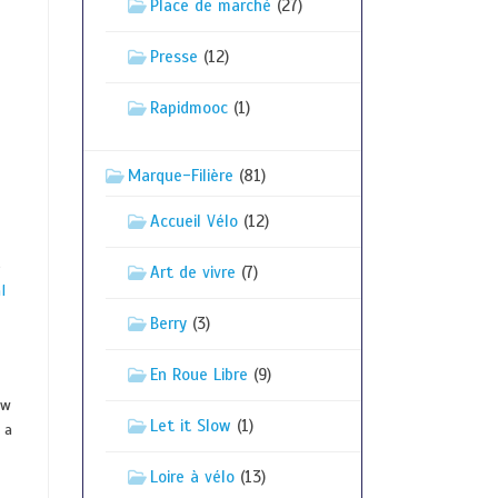
Place de marché
(27)
Presse
(12)
Rapidmooc
(1)
Marque-Filière
(81)
Accueil Vélo
(12)
e
Art de vivre
(7)
l
Berry
(3)
En Roue Libre
(9)
ew
Let it Slow
(1)
 a
Loire à vélo
(13)