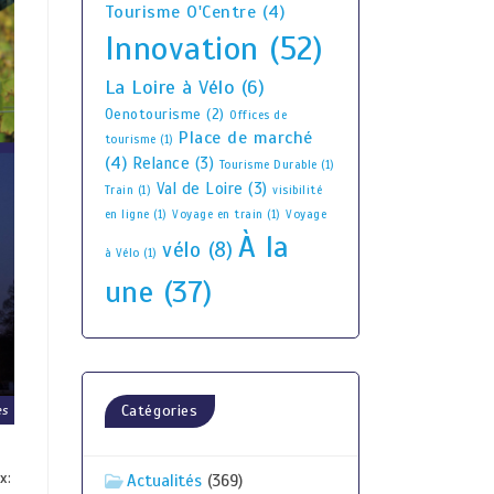
Tourisme O'Centre
(4)
Innovation
(52)
La Loire à Vélo
(6)
Oenotourisme
(2)
Offices de
Place de marché
tourisme
(1)
(4)
Relance
(3)
Tourisme Durable
(1)
Val de Loire
(3)
Train
(1)
visibilité
en ligne
(1)
Voyage en train
(1)
Voyage
À la
vélo
(8)
à Vélo
(1)
une
(37)
Catégories
es
x:
Actualités
(369)