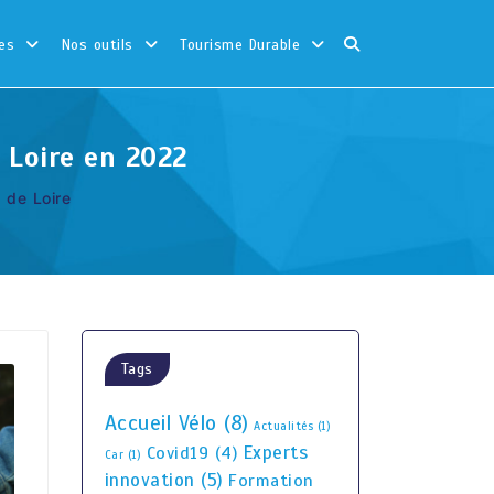
es
Nos outils
Tourisme Durable
 Loire en 2022
l de Loire
Tags
Accueil Vélo
(8)
Actualités
(1)
Experts
Covid19
(4)
Car
(1)
innovation
(5)
Formation