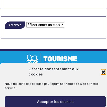
Archives
Gérer le consentement aux
© Copyright 2026. CRT Centre-Val De Loire
cookies
Qui sommes nous ?
Mentions légales
Politique de cookies (UE)
Nous utilisons des cookies pour optimiser notre site web et notre
Nous contacter
service.
Accepter les cookies