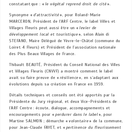
constatant que : «
le végétal reprend droit de cité
».
Synonyme «
d’attractivité
», pour Roland-Marie
MARCERON, Président de l’ARF Centre, le label Villes et
Villages Fleuris peut aussi être un «
levier de
développement local et touristique
», selon Alain di
STEFANO, Maire Délégué de Yèvre-le-Châtel (commune du
Loiret 4 Fleurs) et Président de l’association nationale
des Plus Beaux Villages de France.
Thibault BEAUTÉ, Président du Conseil National des Villes
et Villages Fleuris (CNVVF) a montré comment le label
avait su faire preuve de «
résilience
», en s’adaptant aux
évolutions depuis sa création en France en 1959.
Détails techniques et conseils ont été apportés par la
Présidente du Jury régional, et deux Vice-Présidents de
l’ARF Centre : écoute, dialogue, accompagnements et
encouragements pour «
perdurer dans le label
», pour
Martine SALMON ; démarche «
volontaire
» de la commune,
pour Jean-Claude FAYET, et «
pertinence du fleurissement