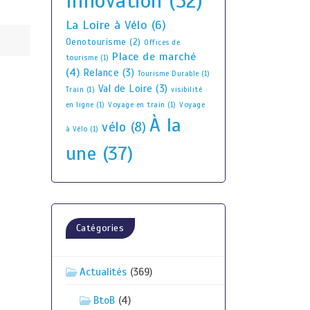
Innovation
(52)
La Loire à Vélo
(6)
Oenotourisme
(2)
Offices de
Place de marché
tourisme
(1)
(4)
Relance
(3)
Tourisme Durable
(1)
Val de Loire
(3)
Train
(1)
visibilité
en ligne
(1)
Voyage en train
(1)
Voyage
À la
vélo
(8)
à Vélo
(1)
une
(37)
Catégories
Actualités
(369)
BtoB
(4)