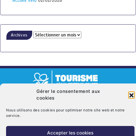
Accueil Vélo
02/02/2026
Archives
Gérer le consentement aux
© Copyright 2026. CRT Centre-Val De Loire
cookies
Qui sommes nous ?
Mentions légales
Politique de cookies (UE)
Nous utilisons des cookies pour optimiser notre site web et notre
Nous contacter
service.
Accepter les cookies