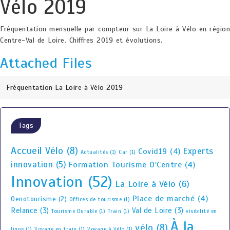
Vélo 2019
Fréquentation mensuelle par compteur sur La Loire à Vélo en région
Centre-Val de Loire. Chiffres 2019 et évolutions.
Attached Files
Fréquentation La Loire à Vélo 2019
Tags
Accueil Vélo
(8)
Experts
Covid19
(4)
Actualités
(1)
Car
(1)
innovation
(5)
Formation Tourisme O'Centre
(4)
Innovation
(52)
La Loire à Vélo
(6)
Place de marché
(4)
Oenotourisme
(2)
Offices de tourisme
(1)
Relance
(3)
Val de Loire
(3)
Tourisme Durable
(1)
Train
(1)
visibilité en
À la
vélo
(8)
ligne
(1)
Voyage en train
(1)
Voyage à Vélo
(1)