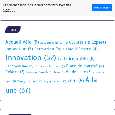
Frequentation des hebergements locatifs-
Télécharger
1221.pdf
Tags
Accueil Vélo
(8)
Experts
Covid19
(4)
Actualités
(1)
Car
(1)
innovation
(5)
Formation Tourisme O'Centre
(4)
Innovation
(52)
La Loire à Vélo
(6)
Place de marché
(4)
Oenotourisme
(2)
Offices de tourisme
(1)
Relance
(3)
Val de Loire
(3)
Tourisme Durable
(1)
Train
(1)
visibilité en
À la
vélo
(8)
ligne
(1)
Voyage en train
(1)
Voyage à Vélo
(1)
une
(37)