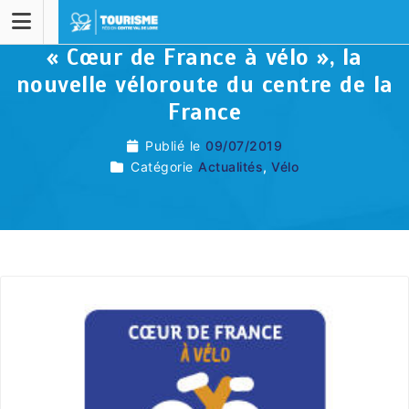
« Cœur de France à vélo », la
nouvelle véloroute du centre de la
France
Publié le
09/07/2019
Catégorie
Actualités
,
Vélo