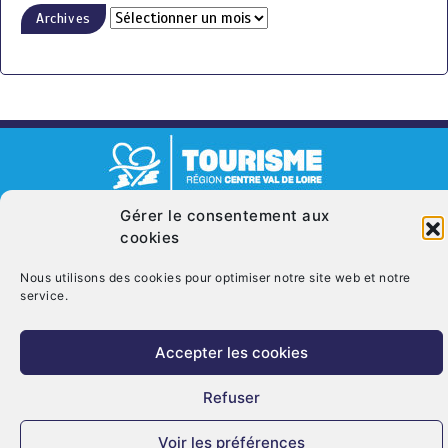
Archives
Gérer le consentement aux
© Copyright 2026. CRT Centre-Val De Loire
cookies
Qui sommes nous ?
Mentions légales
Politique de cookies (UE)
Nous utilisons des cookies pour optimiser notre site web et notre
Nous contacter
service.
Accepter les cookies
Refuser
Voir les préférences