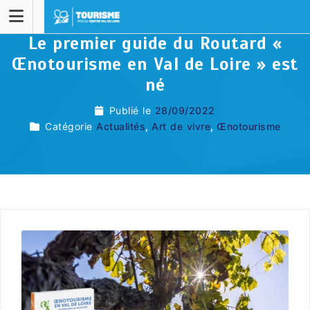
Le premier guide du Routard «
Œnotourisme en Val de Loire » est
né
Publié le
28/09/2022
Catégorie
Actualités
,
Art de vivre
,
Œnotourisme