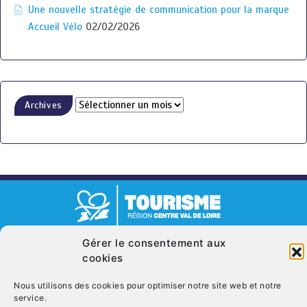
Une nouvelle stratégie de communication pour la marque
Accueil Vélo
02/02/2026
Archives
© Copyright 2026. CRT Centre-Val De Loire
Gérer le consentement aux
cookies
Qui sommes nous ?
Mentions légales
Politique de cookies (UE)
Nous contacter
Nous utilisons des cookies pour optimiser notre site web et notre
service.