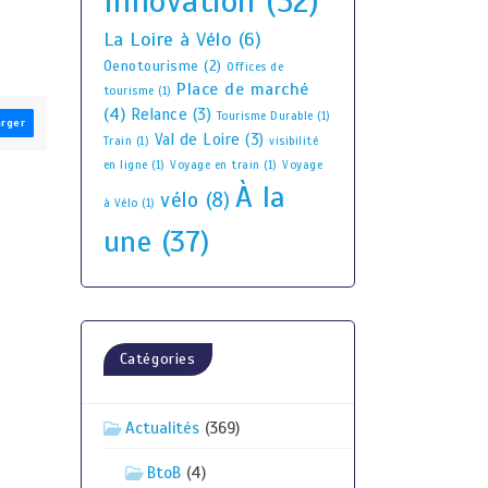
Innovation
(52)
La Loire à Vélo
(6)
Oenotourisme
(2)
Offices de
Place de marché
tourisme
(1)
(4)
Relance
(3)
Tourisme Durable
(1)
arger
Val de Loire
(3)
Train
(1)
visibilité
en ligne
(1)
Voyage en train
(1)
Voyage
À la
vélo
(8)
à Vélo
(1)
une
(37)
Catégories
Actualités
(369)
BtoB
(4)