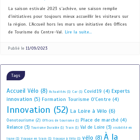
La saison estivale 2023 s’achève, une saison remplie
d’initiatives pour toujours mieux accueillir les visiteurs sur
la région. L’Accueil hors les murs une initiative des Offices
de Tourisme du Centre-Val.
Lire la suite…
Publié le
11/09/2023
Tags
Accueil Vélo
(8)
Experts
Covid19
(4)
Actualités
(1)
Car
(1)
innovation
(5)
Formation Tourisme O'Centre
(4)
Innovation
(52)
La Loire à Vélo
(6)
Place de marché
(4)
Oenotourisme
(2)
Offices de tourisme
(1)
Relance
(3)
Val de Loire
(3)
Tourisme Durable
(1)
Train
(1)
visibilité en
À la
vélo
(8)
ligne
(1)
Voyage en train
(1)
Voyage à Vélo
(1)