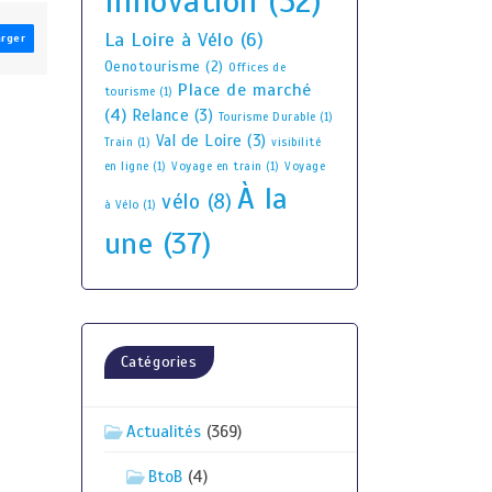
Innovation
(52)
La Loire à Vélo
(6)
arger
Oenotourisme
(2)
Offices de
Place de marché
tourisme
(1)
(4)
Relance
(3)
Tourisme Durable
(1)
Val de Loire
(3)
Train
(1)
visibilité
en ligne
(1)
Voyage en train
(1)
Voyage
À la
vélo
(8)
à Vélo
(1)
une
(37)
Catégories
Actualités
(369)
BtoB
(4)