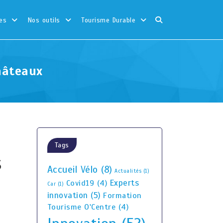
es
Nos outils
Tourisme Durable
hâteaux
Tags
s
Accueil Vélo
(8)
Actualités
(1)
Experts
Covid19
(4)
Car
(1)
innovation
(5)
Formation
Tourisme O'Centre
(4)