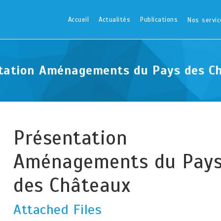
Accueil
Actualités
Publications
Nos servic
tation Aménagements du Pays des C
Présentation
Aménagements du Pay
des Châteaux
Attached Files