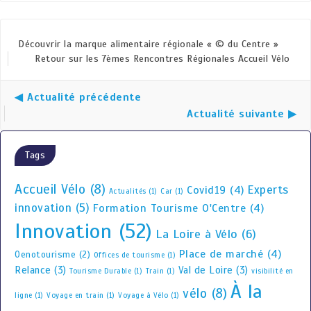
Découvrir la marque alimentaire régionale « © du Centre »
Retour sur les 7èmes Rencontres Régionales Accueil Vélo
◀ Actualité précédente
Actualité suivante ▶
Tags
Accueil Vélo
(8)
Experts
Covid19
(4)
Actualités
(1)
Car
(1)
innovation
(5)
Formation Tourisme O'Centre
(4)
Innovation
(52)
La Loire à Vélo
(6)
Place de marché
(4)
Oenotourisme
(2)
Offices de tourisme
(1)
Relance
(3)
Val de Loire
(3)
Tourisme Durable
(1)
Train
(1)
visibilité en
À la
vélo
(8)
ligne
(1)
Voyage en train
(1)
Voyage à Vélo
(1)