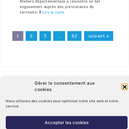
Ateliers Départementaux a rencontré un bel
engouement auprès des prestataires du
territoire. À
Lire la suite
1
2
3
…
62
suivant »
Gérer le consentement aux
cookies
Nous utilisons des cookies pour optimiser notre site web et notre
service.
© Copyright 2026. CRT Centre-Val De Loire
Qui sommes nous ?
Mentions légales
Politique de cookies (UE)
Accepter les cookies
Nous contacter