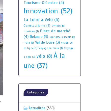
Tourisme O'Centre
(4)
Innovation
(52)
La Loire à Vélo
(6)
Oenotourisme
(2)
Offices de
Place de marché
tourisme
(1)
(4)
Relance
(3)
Tourisme Durable
(1)
Val de Loire
(3)
Train
(1)
visibilité
en ligne
(1)
Voyage en train
(1)
Voyage
À la
vélo
(8)
à Vélo
(1)
une
(37)
Catégories
e
Actualités
(369)