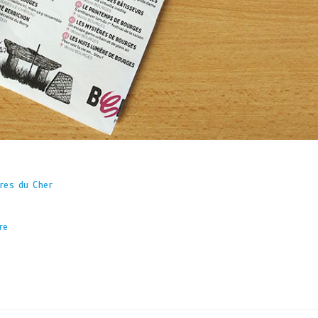
ires du Cher
re