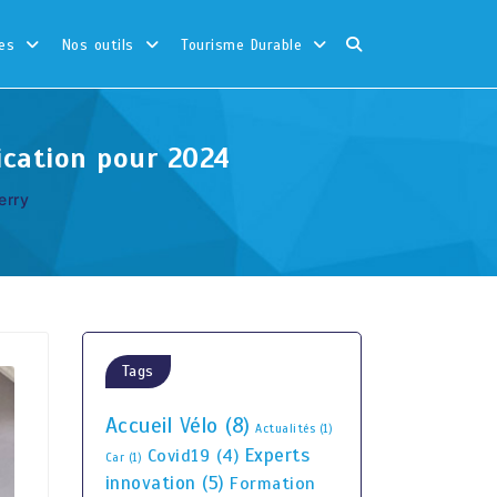
es
Nos outils
Tourisme Durable
ication pour 2024
erry
Tags
Accueil Vélo
(8)
Actualités
(1)
Experts
Covid19
(4)
Car
(1)
innovation
(5)
Formation