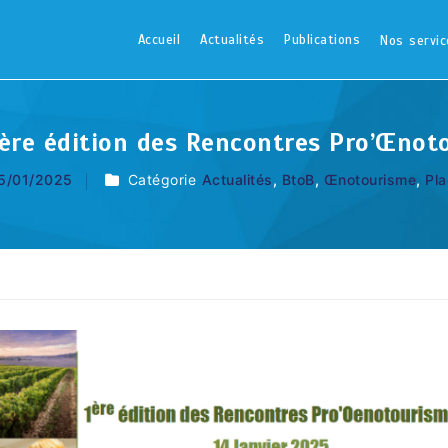
Accueil
Actualités
Publications
Nos servic
ière édition des Rencontres Pro’Œnot
5/01/2025
Catégorie
Actualités
,
BtoB
,
Œnotourisme
,
Pl