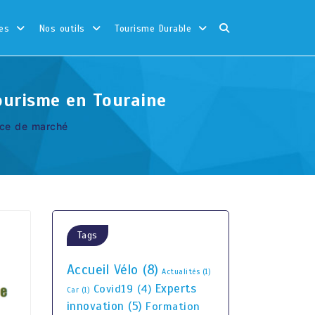
es
Nos outils
Tourisme Durable
ourisme en Touraine
ace de marché
Tags
Accueil Vélo
(8)
Actualités
(1)
Experts
Covid19
(4)
Car
(1)
innovation
(5)
Formation