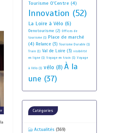
Tourisme O'Centre
(4)
Innovation
(52)
La Loire à Vélo
(6)
Oenotourisme
(2)
Offices de
Place de marché
tourisme
(1)
(4)
Relance
(3)
Tourisme Durable
(1)
Val de Loire
(3)
Train
(1)
visibilité
en ligne
(1)
Voyage en train
(1)
Voyage
À la
vélo
(8)
à Vélo
(1)
une
(37)
Catégories
re
la
Actualités
(369)