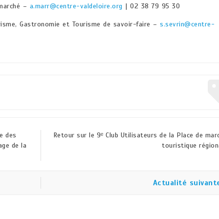
 marché –
a.marr@centre-valdeloire.org
| 02 38 79 95 30
risme, Gastronomie et Tourisme de savoir-faire –
s.sevrin@centre-
ne des
Retour sur le 9ᵉ Club Utilisateurs de la Place de mar
age de la
touristique région
Actualité suivant