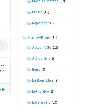
Place de marché
(27)
Presse
(12)
Rapidmooc
(1)
Marque-Filière
(81)
Accueil Vélo
(12)
Art de vivre
(7)
ché
Berry
(3)
ale
En Roue Libre
(9)
e ▶
Let it Slow
(1)
Loire à vélo
(13)