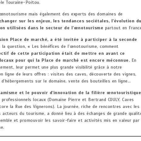
ole Touraine-Poitou.
 l’œnotourisme mais également des experts des domaines de
changer sur les enjeux, les tendances sociétales, l’évolution d
on utilisées dans le secteur de l’œnotourisme
partout en France
ion Place de marché, a été invitée à participer à la seconde
à la question, « Les bénéfices de l’œnotourisme, comment
ectif de cette participation était de mettre en avant ce
 locaux pour qui la Place de marché est encore méconnue.
En
itement, leur permet une plus grande visibilité grâce à notre
ligne de leurs offres : visites des caves, découverte des vignes,
on d’hébergements sur le domaine, vente des bouteilles en ligne…
amisme et le pouvoir d’innovation de la filière
œ
notouristique
s professionnels locaux (Domaine Pierre et Bertrand COULY, Caves
core la Rue des Vignerons). La journée, riche de rencontres avec les
 les acteurs du tourisme, a donné lieu à des échanges de grande qualit
semble et promouvoir les savoir-faire et activités mis en valeur par
me.