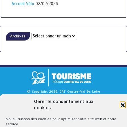
Accueil Vélo
02/02/2026
Archives
© Copyright 2026. CRT Centre-Val De Loire
Qui sommes nous ?
Mentions légales
Politique de cookies (UE)
Gérer le consentement aux
cookies
Nous contacter
Nous utilisons des cookies pour optimiser notre site web et notre
service.