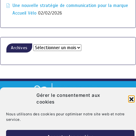
Une nouvelle stratégie de communication pour la marque
Accueil Vélo
02/02/2026
Archives
Gérer le consentement aux
cookies
© Copyright 2026. CRT Centre-Val De Loire
Nous utilisons des cookies pour optimiser notre site web et notre
Qui sommes nous ?
Mentions légales
Politique de cookies (UE)
service.
Nous contacter