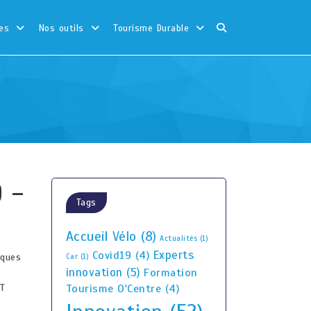
es
Nos outils
Tourisme Durable
 -
Tags
Accueil Vélo
(8)
Actualités
(1)
Experts
Covid19
(4)
iques
Car
(1)
innovation
(5)
Formation
RT
Tourisme O'Centre
(4)