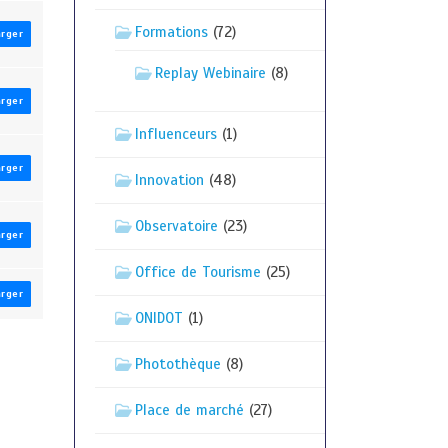
Formations
(72)
arger
Replay Webinaire
(8)
arger
Influenceurs
(1)
arger
Innovation
(48)
Observatoire
(23)
arger
Office de Tourisme
(25)
arger
ONIDOT
(1)
Photothèque
(8)
Place de marché
(27)