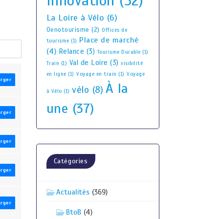
Innovation
(52)
La Loire à Vélo
(6)
Oenotourisme
(2)
Offices de
Place de marché
tourisme
(1)
(4)
Relance
(3)
Tourisme Durable
(1)
Val de Loire
(3)
Train
(1)
visibilité
en ligne
(1)
Voyage en train
(1)
Voyage
arger
À la
vélo
(8)
à Vélo
(1)
une
(37)
arger
arger
Catégories
arger
Actualités
(369)
arger
BtoB
(4)