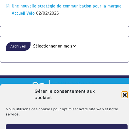
Une nouvelle stratégie de communication pour la marque
Accueil Vélo
02/02/2026
Archives
Gérer le consentement aux
cookies
© Copyright 2026. CRT Centre-Val De Loire
Nous utilisons des cookies pour optimiser notre site web et notre
Qui sommes nous ?
Mentions légales
Politique de cookies (UE)
service.
Nous contacter