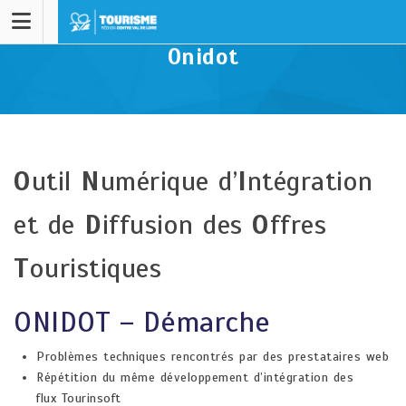
Onidot
O
util
N
umérique d’
I
ntégration
et de
D
iffusion des
O
ffres
T
ouristiques​ ​​
ONIDOT – Démarche​
Problèmes techniques rencontrés par des prestataires web​
Répétition du même développement d’intégration des
flux Tourinsoft​