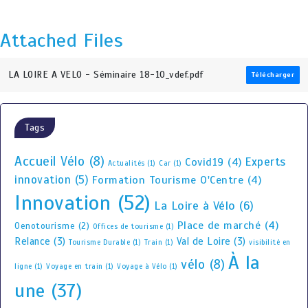
Attached Files
LA LOIRE A VELO - Séminaire 18-10_vdef.pdf
Télécharger
Tags
Accueil Vélo
(8)
Experts
Covid19
(4)
Actualités
(1)
Car
(1)
innovation
(5)
Formation Tourisme O'Centre
(4)
Innovation
(52)
La Loire à Vélo
(6)
Place de marché
(4)
Oenotourisme
(2)
Offices de tourisme
(1)
Relance
(3)
Val de Loire
(3)
Tourisme Durable
(1)
Train
(1)
visibilité en
À la
vélo
(8)
ligne
(1)
Voyage en train
(1)
Voyage à Vélo
(1)
une
(37)