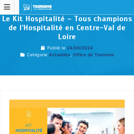
Le Kit Hospitalité – Tous champions
de l’Hospitalité en Centre-Val de
Loire
Publié le
24/06/2024
Catégorie
Actualités
,
Office de Tourisme