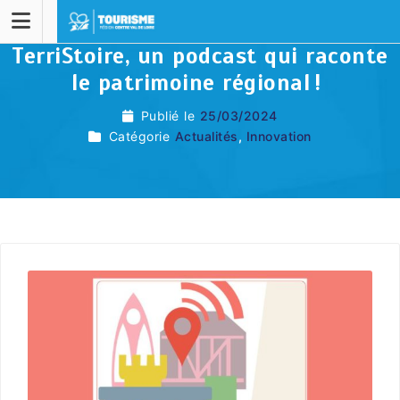
TerriStoire, un podcast qui raconte
le patrimoine régional !
Publié le
25/03/2024
Catégorie
Actualités
,
Innovation