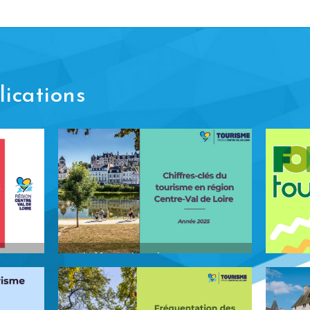
ications
à
Chiffres clés du tourisme en
es à
région Centre-Val de Loire
2025