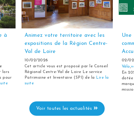
e à
Animez votre territoire avec les
Une 
expositions de la Région Centre-
comm
Val de Loire
Accu
10/02/2026
02/02
e
Cet article vous est proposé par le Conseil
Vélo
,
v
t lors
Régional Centre-Val de Loire Le service
En 202
s pour
Patrimoine et Inventaire (SPI) de la
Lire la
dotée 
suite
suite
marque
missio
Voir toutes les actualités