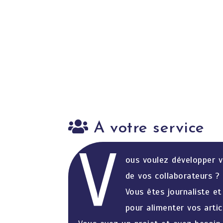
Loire. Chiffres exposés le 4 jui
la journée
Lire la suite
A votre service
V
ous voulez développer 
de vos collaborateurs ?
Vous êtes journaliste e
pour alimenter vos artic