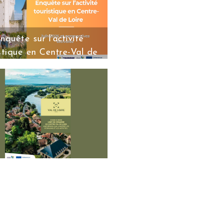
ndrier des formations -
actions B28 2026
nquête sur l’activité
Lire la suite
stique en Centre-Val de
oire – Juin 2026 et
rspectives estivales
e des réponses à l’enquête sur
ité touristique en Centre-Val de
re réalisée auprès de 2822
sionnels du tourisme de
Lire la
suite
sier de presse Culture
be de Bourges 2028, Capitale
enne de la Culture, le Centre-