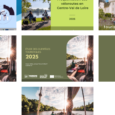
o et les
Chaque année le CRT Centre-Val de
Cale
vendredi
Loire réalise un bilan de l’activité
re 2026!
touristique de l’année écoulée en
E
s’appuyant sur les
Lire la suite
touri
Fréquentation des véloroutes
urisme
L
en Centre-Val de Loire en
e
pe
2026
stique
Synthès
que note
Cette publication mensuelle indique le
l'activ
graphie
nombre de passages de vélo sur les
Loi
e en
Lire
compteurs présents sur les véloroutes
profes
(La Loire à
Lire la suite
Présentation étude des
ourisme
clientèles touristiques 2025
 Loire
Dos
Présentation des principaux résultats
hiffres
de l'étude des clientèles touristiques
À l’au
-Val de
de la région Centre-Val de Loire.
europé