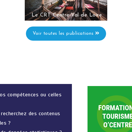
n lors de
Etude réalisée de Pâques à
Lire la
Val 
suite
vérit
Le CRT Centre-Val de Loire
vous invite à la Journée des
professionnels du tourisme - 4
Voir toutes les publications
juin 2026
Le 4 juin 2026, le Comité Régional du
Tourisme Centre-Val de Loire réunira
les acteurs du tourisme régional à
l’occasion
Lire la suite
vos compétences ou celles
t recherchez des contenus
les ?