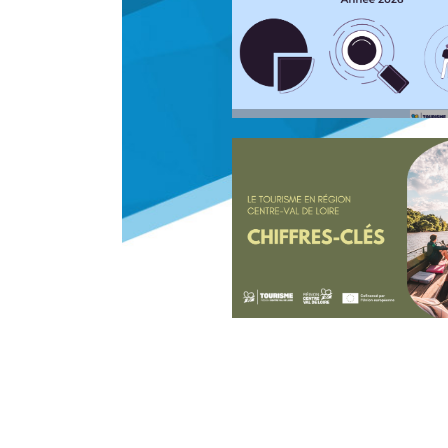
Elles rythment la saison de vél
prochaines se dérouleront du 
1er mai au dimanche 11 octob
Lire la suite
Note de conjoncture to
Centre-Val de Loir
Synthèse sur l'activité touri
2026, réalisée par le CRT, cha
mensuelle présente une photo
de la fréquentation touristiqu
la suite
Principaux chiffres du t
en région Centre-Val de
Présentation des principaux c
du tourisme en région Centre