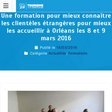
Une formation pour mieux connaître
les clientèles étrangères pour mieux
les accueillir à Orléans les 8 et 9
mars 2016
Publié le
14/03/2016
Catégorie
Actualités
,
Formations