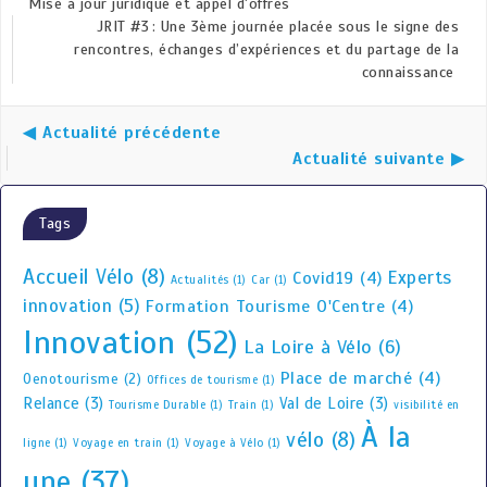
Mise à jour juridique et appel d'offres
JRIT #3 : Une 3ème journée placée sous le signe des
rencontres, échanges d’expériences et du partage de la
connaissance
◀ Actualité précédente
Actualité suivante ▶
Tags
Accueil Vélo
(8)
Experts
Covid19
(4)
Actualités
(1)
Car
(1)
innovation
(5)
Formation Tourisme O'Centre
(4)
Innovation
(52)
La Loire à Vélo
(6)
Place de marché
(4)
Oenotourisme
(2)
Offices de tourisme
(1)
Relance
(3)
Val de Loire
(3)
Tourisme Durable
(1)
Train
(1)
visibilité en
À la
vélo
(8)
ligne
(1)
Voyage en train
(1)
Voyage à Vélo
(1)
une
(37)