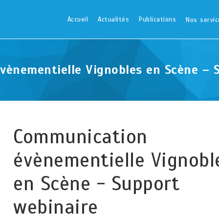
Accueil
Actualités
Publications
Nos servic
ènementielle Vignobles en Scène – 
Communication
évènementielle Vignobl
en Scène - Support
webinaire