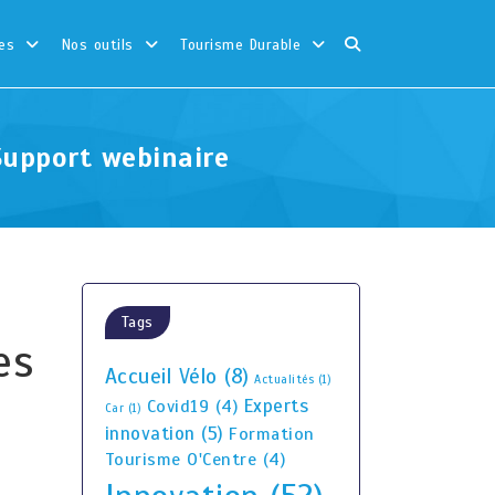
es
Nos outils
Tourisme Durable
Support webinaire
Tags
es
Accueil Vélo
(8)
Actualités
(1)
Experts
Covid19
(4)
Car
(1)
innovation
(5)
Formation
Tourisme O'Centre
(4)