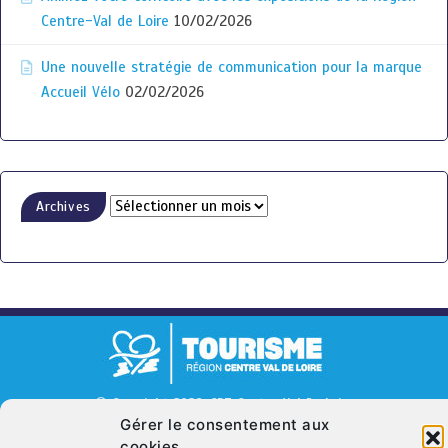
Centre-Val de Loire
10/02/2026
Une nouvelle stratégie de communication pour la marque
Accueil Vélo
02/02/2026
Archives
© Copyright 2026. CRT Centre-Val De Loire
Gérer le consentement aux
Qui sommes nous ?
Mentions légales
Politique de cookies (UE)
cookies