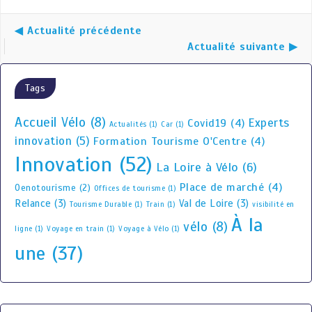
◀ Actualité précédente
Actualité suivante ▶
Tags
Accueil Vélo
(8)
Experts
Covid19
(4)
Actualités
(1)
Car
(1)
innovation
(5)
Formation Tourisme O'Centre
(4)
Innovation
(52)
La Loire à Vélo
(6)
Place de marché
(4)
Oenotourisme
(2)
Offices de tourisme
(1)
Relance
(3)
Val de Loire
(3)
Tourisme Durable
(1)
Train
(1)
visibilité en
À la
vélo
(8)
ligne
(1)
Voyage en train
(1)
Voyage à Vélo
(1)
une
(37)