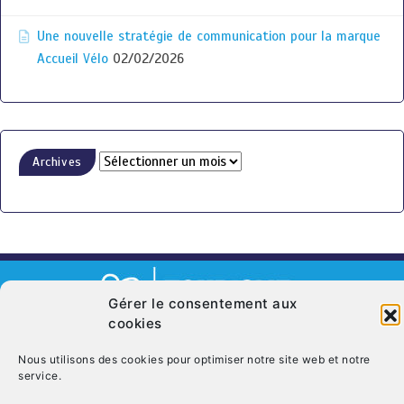
Une nouvelle stratégie de communication pour la marque
Accueil Vélo
02/02/2026
Archives
Gérer le consentement aux
cookies
© Copyright 2026. CRT Centre-Val De Loire
Nous utilisons des cookies pour optimiser notre site web et notre
Qui sommes nous ?
Mentions légales
Politique de cookies (UE)
service.
Nous contacter