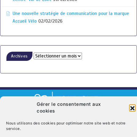
Une nouvelle stratégie de communication pour la marque
Accueil Vélo
02/02/2026
Archives
Gérer le consentement aux
cookies
© Copyright 2026. CRT Centre-Val De Loire
Nous utilisons des cookies pour optimiser notre site web et notre
Qui sommes nous ?
Mentions légales
Politique de cookies (UE)
service.
Nous contacter