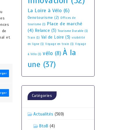
Innovation
(52)
La Loire à Vélo
(6)
du
Oenotourisme
(2)
ses
Offices de
Place de marché
dences
tourisme
(1)
(4)
Relance
(3)
s de
Tourisme Durable
(1)
Val de Loire
(3)
nal et
Train
(1)
visibilité
en ligne
(1)
Voyage en train
(1)
Voyage
À la
vélo
(8)
à Vélo
(1)
une
(37)
arger
arger
Catégories
Actualités
(369)
BtoB
(4)