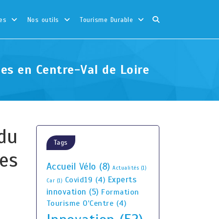
es
Nos outils
Tourisme Durable
ues en Centre-Val de Loire
 du
Tags
ses
Accueil Vélo
(8)
Actualités
(1)
Experts
Covid19
(4)
Car
(1)
innovation
(5)
Formation
Tourisme O'Centre
(4)