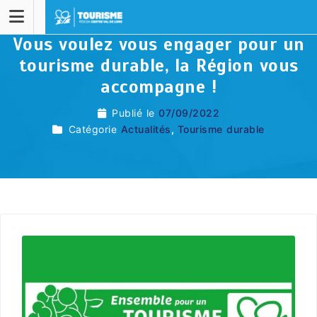
Vous voulez vous engager pour un
tourisme durable, la Région vous
accompagne !
Publié le
07/09/2022
Catégorie
Actualités
,
Tourisme durable