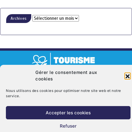
Archives
Gérer le consentement aux
© Copyright 2026. CRT Centre-Val De Loire
cookies
Qui sommes nous ?
Mentions légales
Politique de cookies (UE)
Nous utilisons des cookies pour optimiser notre site web et notre
Nous contacter
service.
Accepter les cookies
Refuser