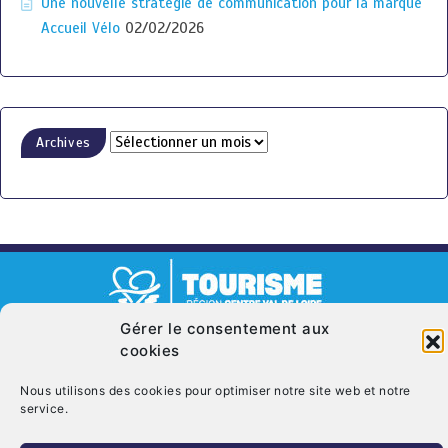
Une nouvelle stratégie de communication pour la marque
Accueil Vélo
02/02/2026
Archives
Gérer le consentement aux
© Copyright 2026. CRT Centre-Val De Loire
cookies
Qui sommes nous ?
Mentions légales
Politique de cookies (UE)
Nous utilisons des cookies pour optimiser notre site web et notre
Nous contacter
service.