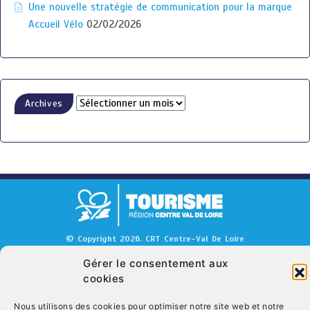
Une nouvelle stratégie de communication pour la marque
Accueil Vélo
02/02/2026
Archives
© Copyright 2026. CRT Centre-Val De Loire
Qui sommes nous ?
Mentions légales
Politique de cookies (UE)
Gérer le consentement aux
cookies
Nous contacter
Nous utilisons des cookies pour optimiser notre site web et notre