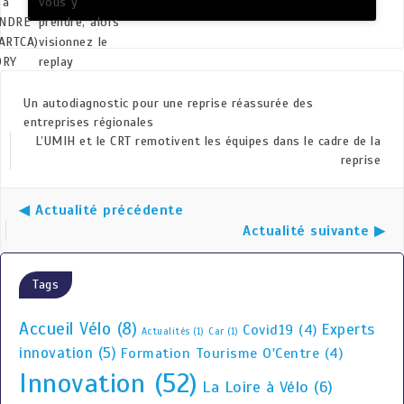
 à
vous y
NDRE
prendre, alors
RTCA)
visionnez le
ORY
replay
MILY)
disponible ci-
dessous :
Un autodiagnostic pour une reprise réassurée des
entreprises régionales
L’UMIH et le CRT remotivent les équipes dans le cadre de la
reprise
◀ Actualité précédente
Actualité suivante ▶
Tags
Accueil Vélo
(8)
Experts
Covid19
(4)
Actualités
(1)
Car
(1)
innovation
(5)
Formation Tourisme O'Centre
(4)
Innovation
(52)
La Loire à Vélo
(6)