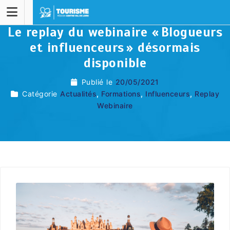
Le replay du webinaire « Blogueurs
et influenceurs » désormais
disponible
Publié le
20/05/2021
Catégorie
Actualités
,
Formations
,
Influenceurs
,
Replay
Webinaire