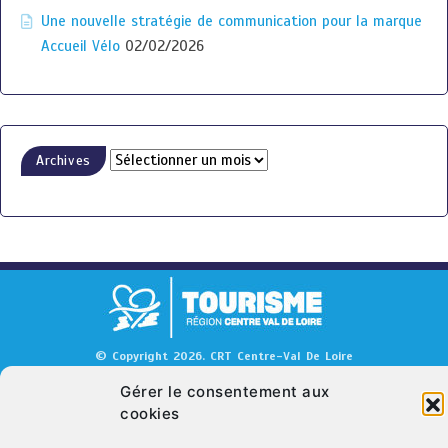
Une nouvelle stratégie de communication pour la marque
Accueil Vélo
02/02/2026
Archives
© Copyright 2026. CRT Centre-Val De Loire
Qui sommes nous ?
Mentions légales
Politique de cookies (UE)
Gérer le consentement aux
cookies
Nous contacter