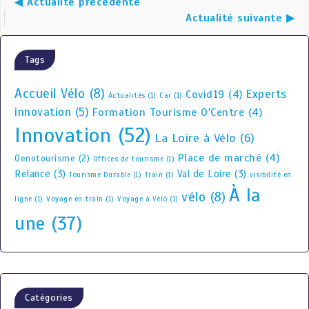
◀ Actualité précédente
Actualité suivante ▶
Tags
Accueil Vélo
(8)
Experts
Covid19
(4)
Actualités
(1)
Car
(1)
innovation
(5)
Formation Tourisme O'Centre
(4)
Innovation
(52)
La Loire à Vélo
(6)
Place de marché
(4)
Oenotourisme
(2)
Offices de tourisme
(1)
Relance
(3)
Val de Loire
(3)
Tourisme Durable
(1)
Train
(1)
visibilité en
À la
vélo
(8)
ligne
(1)
Voyage en train
(1)
Voyage à Vélo
(1)
une
(37)
Catégories