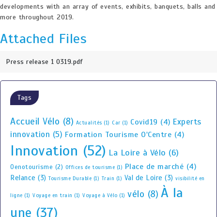
developments with an array of events, exhibits, banquets, balls and
more throughout 2019.
Attached Files
Press release 1 0319.pdf
Tags
Accueil Vélo
(8)
Experts
Covid19
(4)
Actualités
(1)
Car
(1)
innovation
(5)
Formation Tourisme O'Centre
(4)
Innovation
(52)
La Loire à Vélo
(6)
Place de marché
(4)
Oenotourisme
(2)
Offices de tourisme
(1)
Relance
(3)
Val de Loire
(3)
Tourisme Durable
(1)
Train
(1)
visibilité en
À la
vélo
(8)
ligne
(1)
Voyage en train
(1)
Voyage à Vélo
(1)
une
(37)