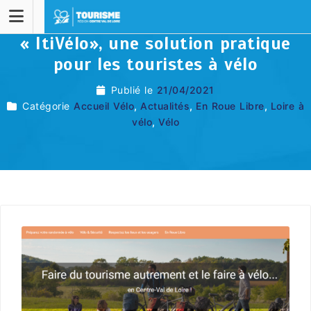
« ItiVélo», une solution pratique
pour les touristes à vélo
Publié le
21/04/2021
Catégorie
Accueil Vélo
,
Actualités
,
En Roue Libre
,
Loire à
vélo
,
Vélo