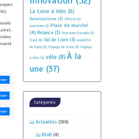
Innovation
(52)
Jacques
La Loire à Vélo
(6)
lo).
Oenotourisme
(2)
Offices de
nseils
Place de marché
tourisme
(1)
oiret,
(4)
Relance
(3)
Tourisme Durable
(1)
raine,
Val de Loire
(3)
Train
(1)
visibilité
unauté
en ligne
(1)
Voyage en train
(1)
Voyage
À la
vélo
(8)
à Vélo
(1)
une
(37)
arger
arger
Catégories
arger
Actualités
(369)
BtoB
(4)