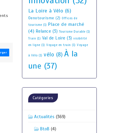
Innovation
(52)
La Loire à Vélo
(6)
ents
Oenotourisme
(2)
Offices de
Place de marché
tourisme
(1)
(4)
Relance
(3)
Tourisme Durable
(1)
Val de Loire
(3)
Train
(1)
visibilité
en ligne
(1)
Voyage en train
(1)
Voyage
À la
arger
vélo
(8)
à Vélo
(1)
une
(37)
Catégories
Actualités
(369)
BtoB
(4)